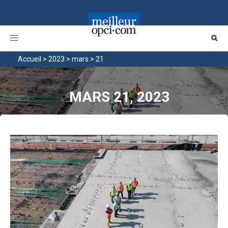
Toggle
navigation
Accueil
>
2023
>
mars
>
21
MARS 21, 2023