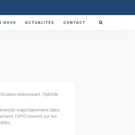
S NOUS
ACTUALITES
CONTACT
sification intéressant. Hybride
 investie majoritairement dans
ment, l’OPCI investit sur les
ités.