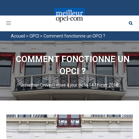
Toggle
navigation
Accueil
>
OPCI
>
Comment fonctionne un OPCI ?
COMMENT FONCTIONNE UN
OPCI ?
Jonathan Dhiver
-
mise à jour de la 14 février 2018