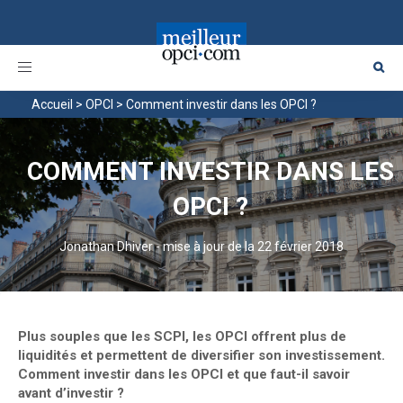
Toggle
navigation
Accueil
>
OPCI
>
Comment investir dans les OPCI ?
COMMENT INVESTIR DANS LES
OPCI ?
Jonathan Dhiver
-
mise à jour de la 22 février 2018
Plus souples que les SCPI, les OPCI offrent plus de
liquidités et permettent de diversifier son investissement.
Comment investir dans les OPCI et que faut-il savoir
avant d’investir ?