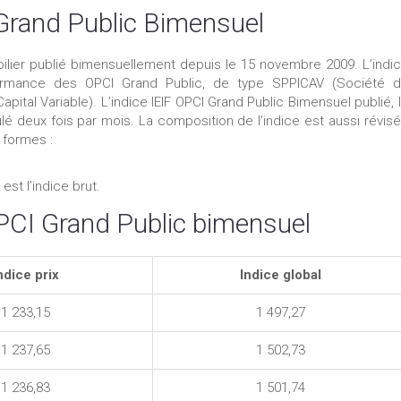
 Grand Public Bimensuel
bilier publié bimensuellement depuis le 15 novembre 2009. L’indi
rformance des OPCI Grand Public, de type SPPICAV (Société 
tal Variable). L’indice IEIF OPCI Grand Public Bimensuel publié, 
é deux fois par mois. La composition de l’indice est aussi révis
 formes :
est l’indice brut.
OPCI Grand Public bimensuel
ndice prix
Indice global
1 233,15
1 497,27
1 237,65
1 502,73
1 236,83
1 501,74