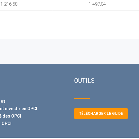
1 216,58
1 497,04
OUTILS
ges
 investir en OPCI
TÉLÉCHARGER LE GUIDE
té des OPCI
 OPCI