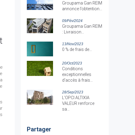
Groupama Gan REIM
annonce l’obtention…
09/Fév/2024
Groupama Gan REIM
: Livraison…
t
13/Nov/2023
0 % de frais de…
20/Oct/2023
se
Conditions
le
exceptionnelles
la
d'accès à frais…
de
28/Sep/2023
L'OPCI ALTIXIA
es
VALEUR renforce
ur
sa…
rs
Partager