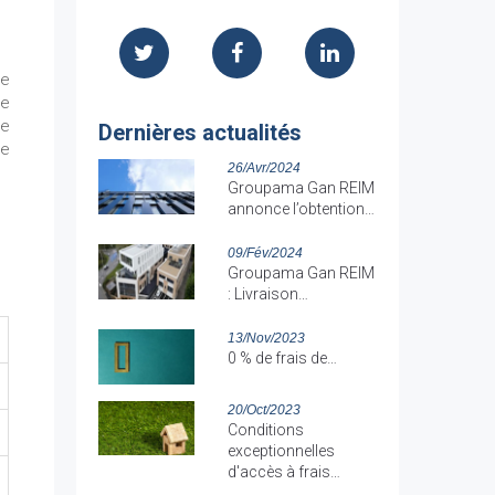
ce
de
le
Dernières actualités
ée
26/Avr/2024
Groupama Gan REIM
annonce l’obtention…
09/Fév/2024
Groupama Gan REIM
: Livraison…
13/Nov/2023
0 % de frais de…
20/Oct/2023
Conditions
exceptionnelles
d'accès à frais…