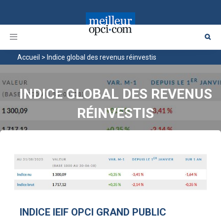
Toggle
navigation
Accueil
>
Indice global des revenus réinvestis
INDICE GLOBAL DES REVENUS
RÉINVESTIS
INDICE IEIF OPCI GRAND PUBLIC