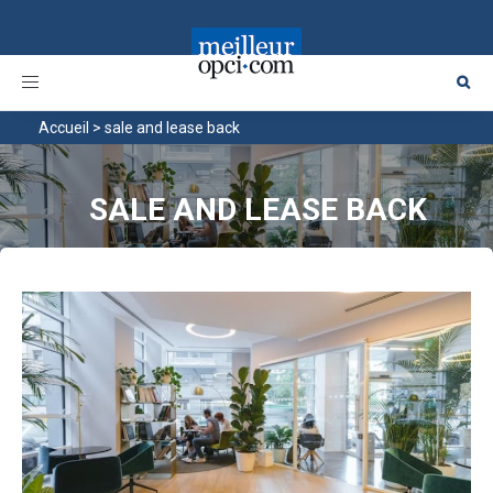
Toggle
navigation
Accueil
>
sale and lease back
SALE AND LEASE BACK