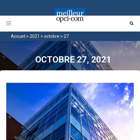
Toggle
navigation
Accueil
>
2021
>
octobre
>
27
OCTOBRE 27, 2021