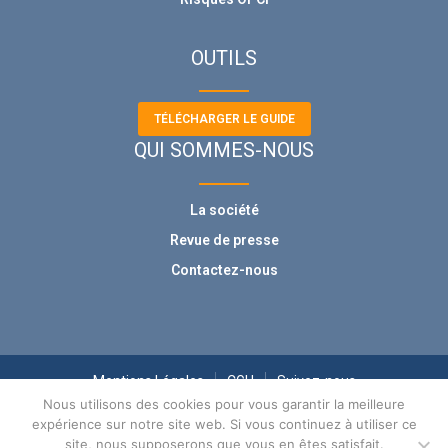
OUTILS
TÉLÉCHARGER LE GUIDE
QUI SOMMES-NOUS
La société
Revue de presse
Contactez-nous
Mentions Légales
CGU
Suivez-nous
Nous utilisons des cookies pour vous garantir la meilleure
expérience sur notre site web. Si vous continuez à utiliser ce
site, nous supposerons que vous en êtes satisfait.