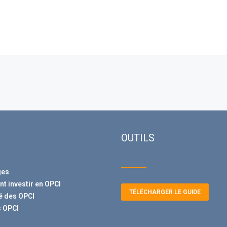
OUTILS
ges
 investir en OPCI
TÉLÉCHARGER LE GUIDE
té des OPCI
 OPCI