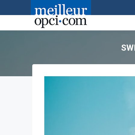
Accueil
>
Swiss Life Asset Management France
SW