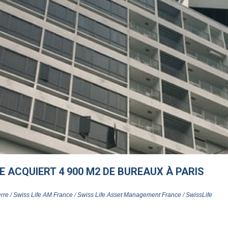
E ACQUIERT 4 900 M2 DE BUREAUX À PARIS
rre
/
Swiss Life AM France
/
Swiss Life Asset Management France
/
SwissLife