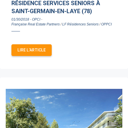
RÉSIDENCE SERVICES SENIORS À
SAINT-GERMAIN-EN-LAYE (78)
01/30/2018
-
OPCI
-
Française Real Estate Partners
/
LF Résidences Seniors
/
OPPCI
LIRE L’ARTICLE