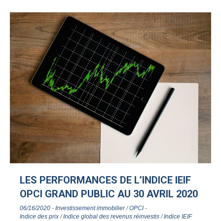
LES PERFORMANCES DE L’INDICE IEIF
OPCI GRAND PUBLIC AU 30 AVRIL 2020
06/16/2020
-
Investissement immobilier
/
OPCI
-
Indice des prix
/
Indice global des revenus réinvestis
/
Indice IEIF